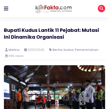
Bupati Kudus Lantik 11 Pejabat: Mutasi
Ini Dinamika Organisasi
Melina
01/10/2025
Berita
,
kudus
,
Pemerintahan
689 views