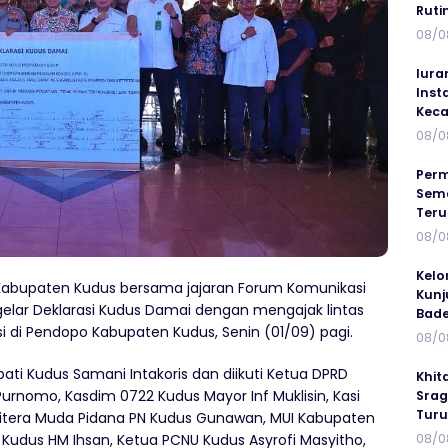
Ruti
08/0
Iura
Inst
Keca
08/0
Perm
Sema
Ter
08/0
Kelo
Kabupaten Kudus bersama jajaran Forum Komunikasi
Kunj
lar Deklarasi Kudus Damai dengan mengajak lintas
Bad
si di Pendopo Kabupaten Kudus, Senin (01/09) pagi.
08/0
pati Kudus Samani Intakoris dan diikuti Ketua DPRD
Khit
Purnomo, Kasdim 0722 Kudus Mayor Inf Muklisin, Kasi
Srag
Turu
Panitera Muda Pidana PN Kudus Gunawan, MUI Kabupaten
08/0
Kudus HM Ihsan, Ketua PCNU Kudus Asyrofi Masyitho,