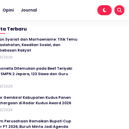
Opini
Journal
ita Terbaru
an Syariat dan Marhaenisme: Titik Temu
slahatan, Keadilan Sosial, dan
bebasan Rakyat
8/2026
onella Ditemukan pada Beef Teriyaki
SMPN 2 Jepara, 123 Siswa dan Guru
t
8/2026
r Gembira! Kabupaten Kudus Panen
hargaan di Radar Kudus Award 2026
8/2026
im Perusahaan Ramaikan Bupati Cup
r PT 2026, Buruh Minta Jadi Agenda