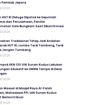
n Pemkab Jepara
8/2026
n HUT RI Diduga Dipatok ke Sejumlah
ansi dan Perusahaan, Panitia
matan Sale Bungkam Saat Dikonfirmasi
8/2026
ainan Tradisional Tetap Jadi Andalan
rak HUT RI, Lomba Tarik Tambang, Tarik
us Jangan Tumbang
8/2026
mpok KKN 133 UIN Sunan Kudus Lakukan
ungan Edukatif ke UMKM Tempe di Desa
egan
8/2026
an Massal di Masjid Raya Al-Falah
en, Mahasiswa PPL UIN Sunan Kudus
t Berkontribusi
8/2026