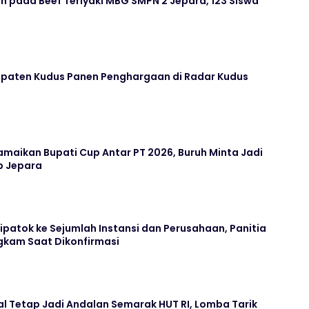
 pada Beef Teriyaki MBG SMPN 2 Jepara, 123 Siswa
paten Kudus Panen Penghargaan di Radar Kudus
maikan Bupati Cup Antar PT 2026, Buruh Minta Jadi
b Jepara
Dipatok ke Sejumlah Instansi dan Perusahaan, Panitia
kam Saat Dikonfirmasi
l Tetap Jadi Andalan Semarak HUT RI, Lomba Tarik