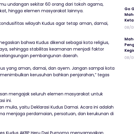
u undangan sekitar 60 orang dari tokoh agama,
Go G
kat, hingga elemen masyarakat lainnya.
Maha
Keta
 kondusifitas wilayah Kudus agar tetap aman, damai,
08/0
Maha
gaskan bahwa Kudus dikenal sebagai kota religius,
Peng
daya, sehingga stabilitas keamanan menjadi faktor
Kegi
n kelangsungan pembangunan daerah.
08/0
dus yang aman, damai, dan ayem. Jangan sampai kota
gga menimbulkan kerusuhan bahkan penjarahan,” tegas
Ihsan mengajak seluruh elemen masyarakat untuk
i ini.
uan mulia, yaitu Deklarasi Kudus Damai. Acara ini adalah
ama menjaga perdamaian, persatuan, dan kerukunan di
res Kudus AKBP Heru Dwi Purnomo menyampaikan