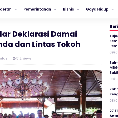
aerah
Pemerintahan
Bisnis
Gaya Hidup
Ber
ar Deklarasi Damai
Tuju
Kema
da dan Lintas Tokoh
Pem
09/0
udus
512 views
Salm
MBG 
Saki
08/0
Kaba
Peng
08/0
27 T
Anta