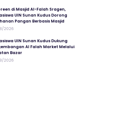
reen di Masjid Al-Falah Sragen,
siswa UIN Sunan Kudus Dorong
hanan Pangan Berbasis Masjid
8/2026
siswa UIN Sunan Kudus Dukung
embangan Al Falah Market Melalui
atan Bazar
8/2026