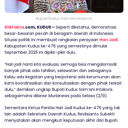
Bupati Kudus Sam’ani Intakoris
KlikFakta
.com, KUDUS –
Seperti diketahui, demonstrasi
besar-besaran pecah di beragam daerah di Indonesia.
Situasi politik ini membuat rangkaian perayaan
Hari Jadi
Kabupaten Kudus ke-476 yang semestinya dimulai
September 2025 ini dipikir-pikir dulu.
”Hari jadi nanti kita evaluasi, semoga bisa mengalomodir
banyak pihak ada tahlilan, selawatan dan sebagainya.
Kalau ada kegiatan yang berpotensi ada kerumunan akan
kami koordinasikan dan konsultasikan dengan pihak terkait
dulu,” demikian ungkap Bupati Kudus Sam’ani Intakoris
sebagaimana dilansir
Murianews
pada Selasa (2/9).
Sementara Ketua Panitia Hari Jadi Kudus ke-476 yang tak
lain adalah Sekretaris Daerah Kudus, Revlisianto Subekti
menyatakan akan mengikuti keputusan akhir dari Bupati.