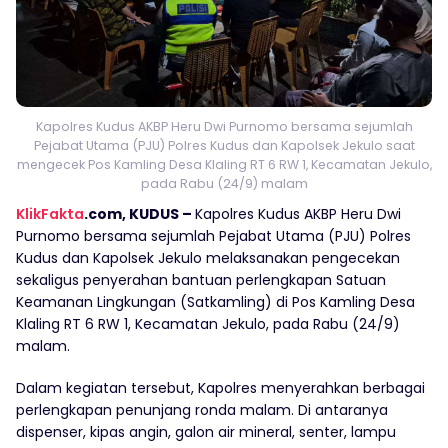
Kapolres Kudus AKBP Heru Dwi Purnomo bersama sejumlah
Pejabat Utama (PJU) Polres Kudus dan Kapolsek Jekulo saat
mengecek Pos Kamling Desa Klaling RT 6 RW 1, Kecamatan Jekulo,
pada Rabu (24/9) malam
KlikFakta
.com, KUDUS –
Kapolres Kudus AKBP Heru Dwi
Purnomo bersama sejumlah Pejabat Utama (PJU) Polres
Kudus dan Kapolsek Jekulo melaksanakan pengecekan
sekaligus penyerahan bantuan perlengkapan Satuan
Keamanan Lingkungan (Satkamling) di Pos Kamling Desa
Klaling RT 6 RW 1, Kecamatan Jekulo, pada Rabu (24/9)
malam.
Dalam kegiatan tersebut, Kapolres menyerahkan berbagai
perlengkapan penunjang ronda malam. Di antaranya
dispenser, kipas angin, galon air mineral, senter, lampu