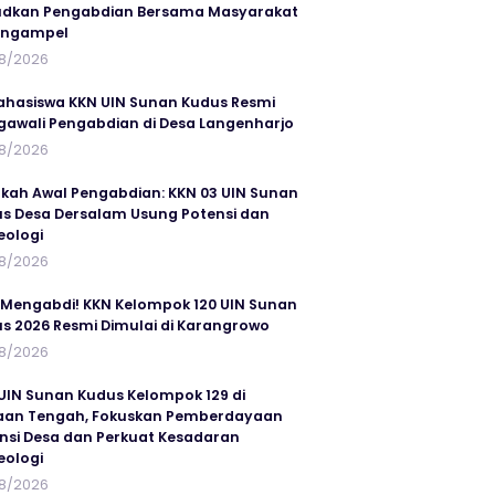
dkan Pengabdian Bersama Masyarakat
angampel
8/2026
ahasiswa KKN UIN Sunan Kudus Resmi
awali Pengabdian di Desa Langenharjo
8/2026
kah Awal Pengabdian: KKN 03 UIN Sunan
s Desa Dersalam Usung Potensi dan
eologi
8/2026
 Mengabdi! KKN Kelompok 120 UIN Sunan
s 2026 Resmi Dimulai di Karangrowo
8/2026
UIN Sunan Kudus Kelompok 129 di
an Tengah, Fokuskan Pemberdayaan
nsi Desa dan Perkuat Kesadaran
eologi
8/2026