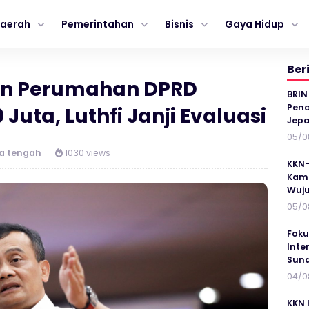
aerah
Pemerintahan
Bisnis
Gaya Hidup
Ber
an Perumahan DPRD
BRIN
Penc
Juta, Luthfi Janji Evaluasi
Jepa
05/0
a tengah
1030 views
KKN-
Kamp
Wuj
05/0
Foku
Inte
Suna
04/0
KKN 