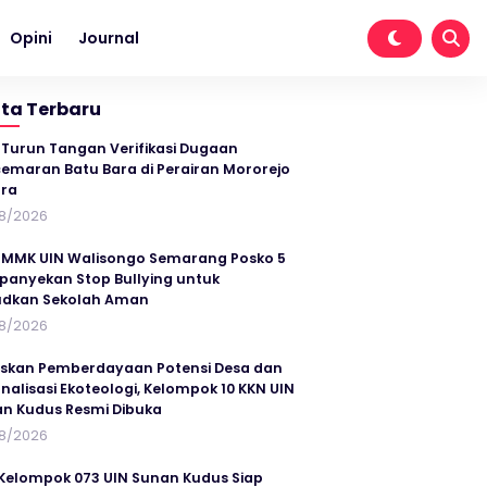
Opini
Journal
ita Terbaru
 Turun Tangan Verifikasi Dugaan
emaran Batu Bara di Perairan Mororejo
ra
8/2026
MMK UIN Walisongo Semarang Posko 5
anyekan Stop Bullying untuk
udkan Sekolah Aman
8/2026
skan Pemberdayaan Potensi Desa dan
rnalisasi Ekoteologi, Kelompok 10 KKN UIN
n Kudus Resmi Dibuka
8/2026
Kelompok 073 UIN Sunan Kudus Siap