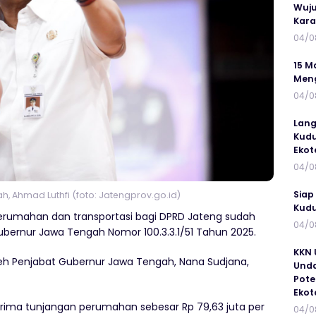
Wuju
Kar
04/0
15 M
Meng
04/0
Lang
Kudu
Ekot
04/0
Siap
, Ahmad Luthfi (foto: Jatengprov.go.id)
Kudu
erumahan dan transportasi bagi DPRD Jateng sudah
04/0
ubernur Jawa Tengah Nomor 100.3.3.1/51 Tahun 2025.
KKN 
eh Penjabat Gubernur Jawa Tengah, Nana Sudjana,
Unda
Pote
Ekot
rima tunjangan perumahan sebesar Rp 79,63 juta per
04/0