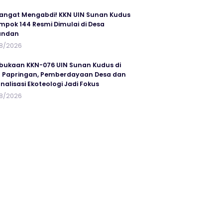
ngat Mengabdi! KKN UIN Sunan Kudus
mpok 144 Resmi Dimulai di Desa
andan
8/2026
ukaan KKN-076 UIN Sunan Kudus di
 Papringan, Pemberdayaan Desa dan
rnalisasi Ekoteologi Jadi Fokus
8/2026