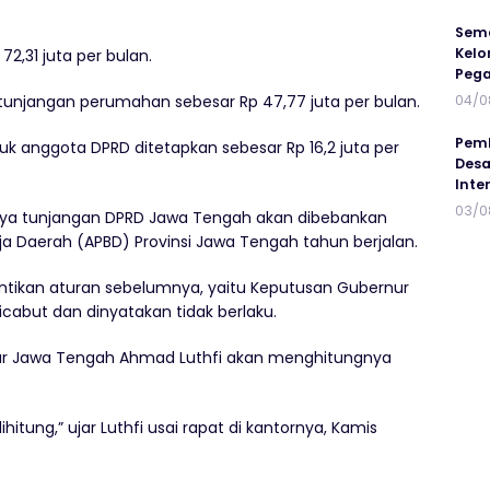
Sema
Kelo
2,31 juta per bulan.
Peg
unjangan perumahan sebesar Rp 47,77 juta per bulan.
04/0
Pemb
k anggota DPRD ditetapkan sebesar Rp 16,2 juta per
Desa
Inte
03/0
iaya tunjangan DPRD Jawa Tengah akan dibebankan
 Daerah (APBD) Provinsi Jawa Tengah tahun berjalan.
ntikan aturan sebelumnya, yaitu Keputusan Gubernur
cabut dan dinyatakan tidak berlaku.
nur Jawa Tengah Ahmad Luthfi akan menghitungnya
hitung,” ujar Luthfi usai rapat di kantornya, Kamis