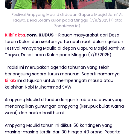
Festival Ampyang Maulid di depan Gapura Masjid Jami’ At
Taqwa, Desa Loram Kulon pada Minggu (7/9/2025) (Foto:
ZonaNews.id)
KlikFakta
.com, KUDUS –
Ribuan masyarakat dari Desa
Loram Kulon dan sekitarnya tumpah ruah dalam gelaran
Festival Ampyang Maulid di depan Gapura Masjid Jami’ At
Taqwa, Desa Loram Kulon pada Minggu (7/9/2025).
Tradisi ini merupakan agenda tahunan yang telah
berlangsung secara turun menurun. Seperti namamya,
kirab
ini ditujukan untuk memperingati maulid atau
kelahiran Nabi Muhammad SAW.
Ampyang Maulid ditandai dengan kirab atau pawai yang
menampilkan gunungan ampyang (kerupuk bulat warna-
warni) dan aneka hasil bumi.
Ampyang Maulid tahun ini diikuti 50 kontingen yang
masing-masing terdiri dari 30 hingga 40 orang. Peserta