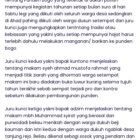
tentang Punden Bogo yang terletak di dukuh patian
mempunyai kegiatan tahunan setiap bulan suro di hari
Sabtu legi yang diikuti oleh seluruh warga desa sedangkan
di Ahad pahing diikuti oleh warga dusun setempat dan juru
kunci juga mengungkapkan tentntang tradisi atau
kebiasaan yang yakini yaitu setiap mempunyai hajat harus
terlebih dahulu melakukan manganan/ barikan ke punden
bogo.
Juru kunci kedua yakni bapak kuntono menjelaskan
tentang makam syeh ahmad mustofa rahmat yang
menjadi titik ziarah yang dihormati warga setempat
makam ini baru diadakan buka luwur kurang selama tujuh
tahun terakhir sebab sempat terjadi pro dan kontra
sebelum dilakukan pembangunan punden.
Juru kunci ketiga yakni bapak adzim menjelaskan tentang
makam mbh Muhammad syirat yang berasal dari
purwodadi beliau menikah dengan warga dukuh beji
kauman dan istri kedua dengan warga dukuh ngablak desa
tanjung rejo. Beliau dikenal sebagi sosok yang pendiam dan