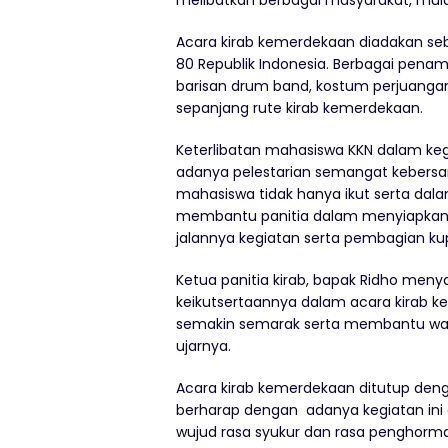
melibatkan berbagai masyarakat, mula
Acara kirab kemerdekaan diadakan se
80 Republik Indonesia. Berbagai penam
barisan drum band, kostum perjuangan
sepanjang rute kirab kemerdekaan.
Keterlibatan mahasiswa KKN dalam keg
adanya pelestarian semangat kebersam
mahasiswa tidak hanya ikut serta dala
membantu panitia dalam menyiapkan a
jalannya kegiatan serta pembagian ku
Ketua panitia kirab, bapak Ridho men
keikutsertaannya dalam acara kirab
semakin semarak serta membantu warg
ujarnya.
Acara kirab kemerdekaan ditutup deng
berharap dengan adanya kegiatan ini 
wujud rasa syukur dan rasa penghorm