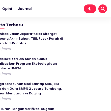
Opini
Journal
ita Terbaru
nisasi Jalan Jepara-Kelet Ditarget
ung Akhir Tahun, Titik Rusak Parah di
ro Jadi Prioritas
8/2026
siswa KKN UIN Sunan Kudus
alisasikan Program Ekoteologi dan
talisasi UMKM
8/2026
ga Keracunan Usai Santap MBG, 123
a dan Guru SMPN 2 Jepara Tumbang,
an Mengarah ke Daging
8/2026
 Turun Tangan Verifikasi Dugaan