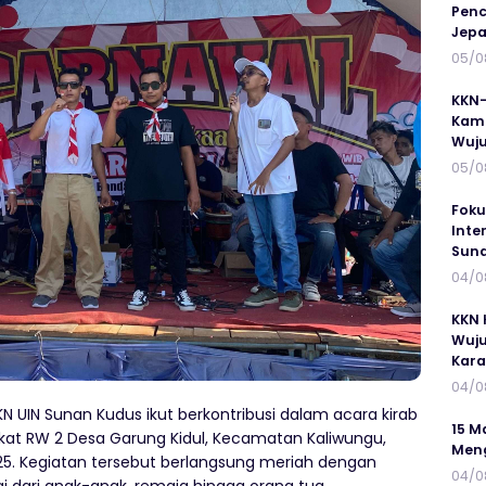
Penc
Jepa
05/0
KKN-
Kamp
Wuj
05/0
Foku
Inte
Suna
04/0
KKN 
Wuju
Kar
04/0
N UIN Sunan Kudus ikut berkontribusi dalam acara kirab
15 M
t RW 2 Desa Garung Kidul, Kecamatan Kaliwungu,
Meng
025. Kegiatan tersebut berlangsung meriah dengan
04/0