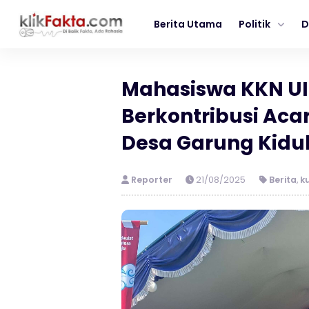
Berita Utama
Politik
D
Mahasiswa KKN UI
Berkontribusi Aca
Desa Garung Kidu
Reporter
21/08/2025
Berita
,
k