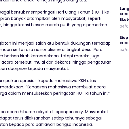
i dari anak-anak, remaja hingga orang tua.
Lang
bagai bentuk memperingati Hari Ulang Tahun (HUT) ke-
Kudu
pilan banyak ditampilkan oleh masyarakat, seperti
Ekot
, hingga kreasi hiasan merah putih yang dipamerkan
04/0
Siap
iatan ini menjadi salah atu bentuk dukungan terhadap
Kudu
aan serta rasa nasionalisme di tingkat desa. Para
04/0
m barisan kirab kemerdekaan, tetapi mereka juga
cara tersebut. mulai dari dekorasi hingga pengaturan
pon doorprize kepada masyarakat.
yampaikan apresiasi kepada mahasiswa KKN atas
 kemerdekaan. “Kehadiran mahasiswa membuat acara
a dalam mensukseskan peringatan HUT RI tahun ini,”
an acara hiburan rakyat di lapangan voly. Masyarakat
dapat terus dilaksanakan setiap tahunnya sebagai
atan kepada para pahlawan bangsa Indonesia.