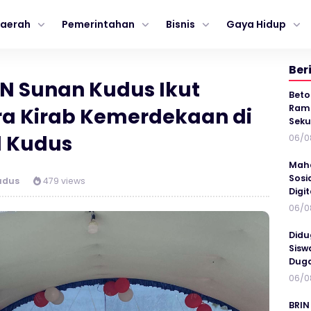
aerah
Pemerintahan
Bisnis
Gaya Hidup
Ber
N Sunan Kudus Ikut
Beto
Ramp
ra Kirab Kemerdekaan di
Seku
l Kudus
06/0
Maha
Sosi
udus
479 views
Digi
06/0
Didu
Sisw
Duga
06/0
BRIN