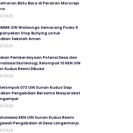
emaran Batu Bara di Perairan Mororejo
ra
8/2026
MMK UIN Walisongo Semarang Posko 5
anyekan Stop Bullying untuk
udkan Sekolah Aman
8/2026
skan Pemberdayaan Potensi Desa dan
rnalisasi Ekoteologi, Kelompok 10 KKN UIN
n Kudus Resmi Dibuka
8/2026
Kelompok 073 UIN Sunan Kudus Siap
dkan Pengabdian Bersama Masyarakat
angampel
8/2026
ahasiswa KKN UIN Sunan Kudus Resmi
awali Pengabdian di Desa Langenharjo
8/2026