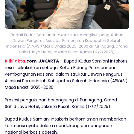
Bupati Kudus Sam’ani Intakoris saat mengikuti pengukuhan
Dewan Pengurus Asosiasi Pemerintah Kabupaten Seluruh
Indonesia (APKASI) Masa Bhakti 2025–2030 di Puri Agung, Grand
Sahid Jaya Hotel, Jakarta Pusat, Kamis (17/7/2025).
KlikFakta
.com,
JAKARTA –
Bupati Kudus Sam’ani Intakoris
resmi dikukuhkan sebagai Ketua Bidang Perencanaan
Pembangunan Nasional dalam struktur Dewan Pengurus
Asosiasi Pemerintah Kabupaten Seluruh Indonesia (APKASI)
Masa Bhakti 2025–2030.
Prosesi pengukuhan berlangsung di Puri Agung, Grand
Sahid Jaya Hotel, Jakarta Pusat, Kamis (17/7/2025).
Bupati Kudus Sam’ani Intakoris berkomitmen memberikan
kontribusi nyata dalam mendukung pembangunan
nasional berbasis daerah.