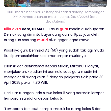
Guru madin berinisial AZ (tengah) saat didatangi rombongan
DPRD Demak di kantor madin, Jumat (18/7/2025) (foto:
detikJateng)
KlikFakta
.com, DEMAK –
Kasus
guru
madin di Kabupaten
Demak yang diminta bayar uang damai Rp25 juta oleh
orang tua seorang
murid
bikin geger jagad maya.
Pasalnya guru berinisial AZ (50) yang sudah tak lagi muda
itu dipermasalahkan usai menampar muridnya.
Dilansir dari
detikjateng
, Kepala Madin, Miftahul Hidayat,
menjelaskan, kejadian ini bermula saat guru madin ini
mengajar di ruang kelas 5 dengan pelajaran fiqih pada 30
April 2025 pukul 14.30 WIB.
Dari luar ruangan, ada siswa kelas 6 yang bermain lempar-
lembaran sandal di depan kelas 5.
“Lemparan tersebut sampai masuk ke ruang kelas 5 dan