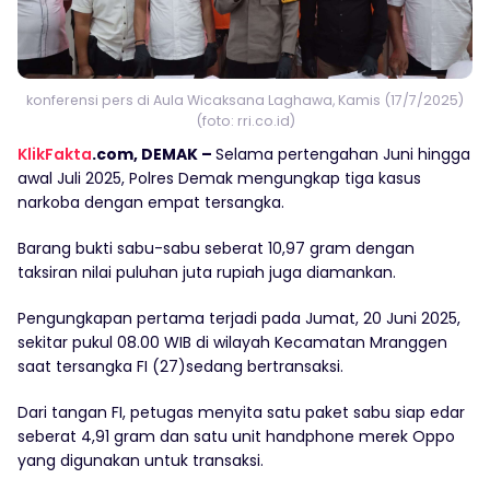
konferensi pers di Aula Wicaksana Laghawa, Kamis (17/7/2025)
(foto: rri.co.id)
KlikFakta
.com, DEMAK –
Selama pertengahan Juni hingga
awal Juli 2025, Polres Demak mengungkap tiga kasus
narkoba dengan empat tersangka.
Barang bukti sabu-sabu seberat 10,97 gram dengan
taksiran nilai puluhan juta rupiah juga diamankan.
Pengungkapan pertama terjadi pada Jumat, 20 Juni 2025,
sekitar pukul 08.00 WIB di wilayah Kecamatan Mranggen
saat tersangka FI (27)sedang bertransaksi.
Dari tangan FI, petugas menyita satu paket sabu siap edar
seberat 4,91 gram dan satu unit handphone merek Oppo
yang digunakan untuk transaksi.