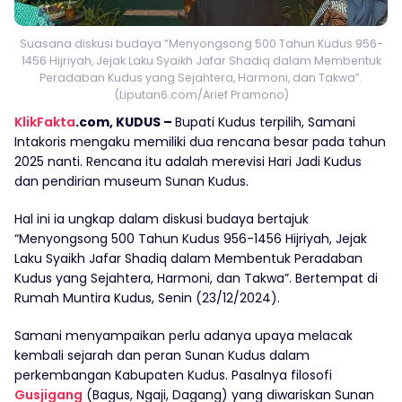
Suasana diskusi budaya “Menyongsong 500 Tahun Kudus 956-
1456 Hijriyah, Jejak Laku Syaikh Jafar Shadiq dalam Membentuk
Peradaban Kudus yang Sejahtera, Harmoni, dan Takwa”.
(Liputan6.com/Arief Pramono)
KlikFakta
.com, KUDUS –
Bupati Kudus terpilih, Samani
Intakoris mengaku memiliki dua rencana besar pada tahun
2025 nanti. Rencana itu adalah merevisi Hari Jadi Kudus
dan pendirian museum Sunan Kudus.
Hal ini ia ungkap dalam diskusi budaya bertajuk
“Menyongsong 500 Tahun Kudus 956-1456 Hijriyah, Jejak
Laku Syaikh Jafar Shadiq dalam Membentuk Peradaban
Kudus yang Sejahtera, Harmoni, dan Takwa”. Bertempat di
Rumah Muntira Kudus, Senin (23/12/2024).
Samani menyampaikan perlu adanya upaya melacak
kembali sejarah dan peran Sunan Kudus dalam
perkembangan Kabupaten Kudus. Pasalnya filosofi
Gusjigang
(Bagus, Ngaji, Dagang) yang diwariskan Sunan