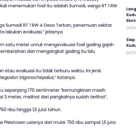
li menemukan fosil itu adalah Sumadi, warga RT 1 RW
Lang
Kudu
Ekot
arga Sumadi RT 1 RW 4 Desa Terban, penemuan sekitar
04/0
ta lakukan evakuasi,” jelasnya.
Siap
m satu meter untuk mengevakuasi fosil gading gajah
Kudu
embersihan dan mengangkat gading itu lalu
04/0
n atau evakuasi itu tidak terburu waktu. Ini jenis
Stegodon trigonochepalus
,” katanya.
u sepanjang 170 sentimeter “kemungkinan masih
 3 meter, melihat dari pangkalnya sudah terlihat”.
750 ribu hingga 1,5 juta tahun.
us Pleistosen usianya dari mulai 750 ribu sampai 1,5 juta