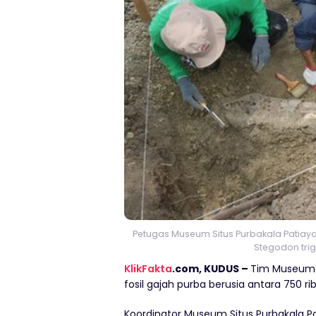
Petugas Museum Situs Purbakala Patiaya
Stegodon trig
KlikFakta
.com, KUDUS –
Tim Museum 
fosil gajah purba berusia antara 750 ri
Koordinator Museum Situs Purbakala P