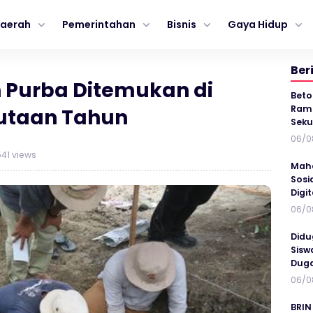
aerah
Pemerintahan
Bisnis
Gaya Hidup
Ber
h Purba Ditemukan di
Beto
Ramp
Jutaan Tahun
Seku
06/0
41 views
Maha
Sosi
Digi
06/0
Didu
Sisw
Duga
06/0
BRIN