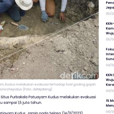
Penc
Jepa
05/0
KKN-
Kamp
Wuj
05/0
Foku
Inte
Suna
04/0
KKN 
Wuju
m, Kudus melakukan evakuasi terhadap fosil gading gajah
Kar
onochepalus (Foto: detikjateng)
04/0
Situs Purbakala Patuayam Kudus melakukan evakuasi
15 M
bu sampai 1,5 juta tahun.
Meng
04/0
atiayam Kudus, Jamin pada Selasa (14/11/2023)