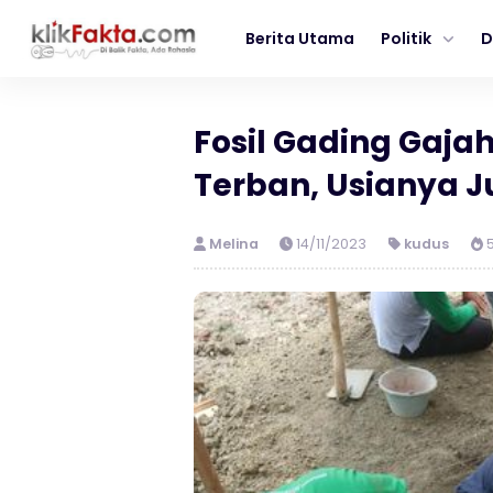
Berita Utama
Politik
D
Fosil Gading Gaja
Terban, Usianya 
Melina
14/11/2023
kudus
5