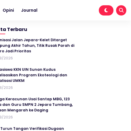
Opini
Journal
ita Terbaru
nisasi Jalan Jepara-Kelet Ditarget
ung Akhir Tahun, Titik Rusak Parah di
ro Jadi Prioritas
8/2026
siswa KKN UIN Sunan Kudus
alisasikan Program Ekoteologi dan
talisasi UMKM
8/2026
ga Keracunan Usai Santap MBG, 123
a dan Guru SMPN 2 Jepara Tumbang,
an Mengarah ke Daging
8/2026
 Turun Tangan Verifikasi Dugaan