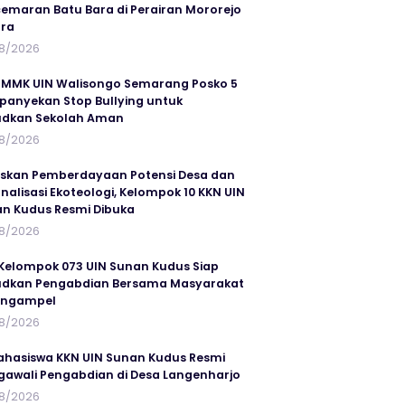
emaran Batu Bara di Perairan Mororejo
ra
8/2026
MMK UIN Walisongo Semarang Posko 5
anyekan Stop Bullying untuk
udkan Sekolah Aman
8/2026
skan Pemberdayaan Potensi Desa dan
rnalisasi Ekoteologi, Kelompok 10 KKN UIN
n Kudus Resmi Dibuka
8/2026
Kelompok 073 UIN Sunan Kudus Siap
dkan Pengabdian Bersama Masyarakat
angampel
8/2026
ahasiswa KKN UIN Sunan Kudus Resmi
awali Pengabdian di Desa Langenharjo
8/2026