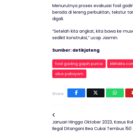
Menurutnya proses evakuasi fosil gadi
berada di lereng perbukitan, tekstur 
digali.
“Setelah kita angkat, kita bawa ke mu
sedikit konstruksi,” ucap Jasmin.
Sumber: detikjateng
fosil gading gajah purba
klikfakta.co
situs patiayam
Share:
Januari Hingga Oktober 2023, Kasus Ro
Ilegal Ditangani Bea Cukai Tembus 150