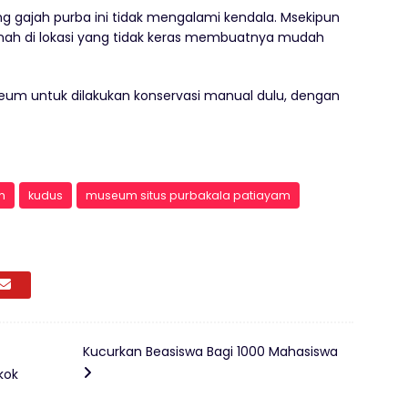
ng gajah purba ini tidak mengalami kendala. Msekipun
tanah di lokasi yang tidak keras membuatnya mudah
seum untuk dilakukan konservasi manual dulu, dengan
m
kudus
museum situs purbakala patiayam
Kucurkan Beasiswa Bagi 1000 Mahasiswa
kok