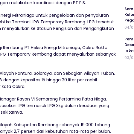
gan melakukan koordinasi dengan PT PIS.
Sema
Kelo
nergi Mitraniaga untuk pengelolaan dan penyaluran
Peg
imbi ke Terminal LPG Temporary Rembang. LPG tersebut
04/0
an menyalurkan ke Stasiun Pengisian dan Pengangkutan
Pemb
Desa
iji Rembang PT Heksa Energi Mitraniaga, Cakra Raktu
Inte
 LPG Temporary Rembang dapat menyalurkan sebanyak
03/0
ilayah Pantura, Soloraya, dan Sebagian wilayah Tuban.
G dengan kapasitas 15 hingga 20 liter per mobil
 kata Cakra.
h Manager Rayon VI Semarang Pertamina Patra Niaga,
 pasokan LPG termasuk LPG 3kg dalam keadaan yang
ekitarnya.
 wilayah Kabupaten Rembang sebanyak 19.000 tabung
anyak 2,7 persen dari kebutuhan rata-rata per bulan.