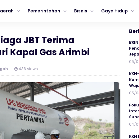
aerah
Pemerintahan
Bisnis
Gaya Hidup
Ber
iaga JBT Terima
BRIN
Penc
ri Kapal Gas Arimbi
Jepa
05/0
ngah
436 views
KKN-
Kamp
Wuj
05/0
Foku
Inte
Suna
04/0
KKN 