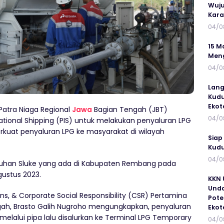
Wuju
Kar
04/0
15 M
Meng
04/0
Lang
Kudu
Ekot
Patra Niaga Regional
Jawa
Bagian Tengah (JBT)
04/0
ational Shipping (PIS) untuk melakukan penyaluran LPG
kuat penyaluran LPG ke masyarakat di wilayah
Siap
Kudu
04/0
abuhan Sluke yang ada di Kabupaten Rembang pada
ustus 2023.
KKN 
Unda
, & Corporate Social Responsibility (CSR) Pertamina
Pote
gah, Brasto Galih Nugroho mengungkapkan, penyaluran
Ekot
melalui pipa lalu disalurkan ke Terminal LPG Temporary
04/0