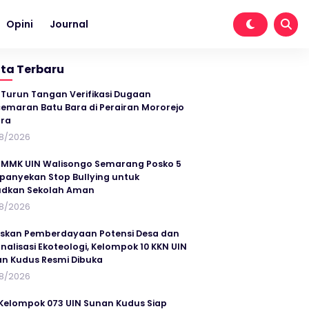
Opini
Journal
ita Terbaru
 Turun Tangan Verifikasi Dugaan
emaran Batu Bara di Perairan Mororejo
ra
8/2026
MMK UIN Walisongo Semarang Posko 5
anyekan Stop Bullying untuk
udkan Sekolah Aman
8/2026
skan Pemberdayaan Potensi Desa dan
rnalisasi Ekoteologi, Kelompok 10 KKN UIN
n Kudus Resmi Dibuka
8/2026
Kelompok 073 UIN Sunan Kudus Siap