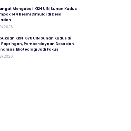
ngat Mengabdi! KKN UIN Sunan Kudus
mpok 144 Resmi Dimulai di Desa
andan
8/2026
ukaan KKN-076 UIN Sunan Kudus di
 Papringan, Pemberdayaan Desa dan
rnalisasi Ekoteologi Jadi Fokus
8/2026