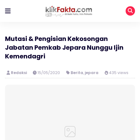
Mutasi & Pengisian Kekosongan
Jabatan Pemkab Jepara Nunggu Ijin
Kemendagri
Redaksi
15/05/2020
Berita
,
jepara
435 views