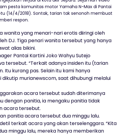
gejutkan terjadi di kota ukir Jepara. Sejumlah video
dalam pesta komunitas motor Yamaha N-Max di Pantai
Sabtu (14/4/2018). Sontak, tarian tak senonoh membuat
mberi respon.
 wanita yang menari-nari erotis diiringi oleh
leh DJ. Tiga penari wanita tersebut yang hanya
t alias bikini.
ager Pantai Kartini Joko Wahyu Sutejo
ersebut. “Terkait adanya insiden itu (tarian
 Itu kurang pas. Selain itu kami hanya
i dikutip murianewscom, saat dihubungi melalui
nggarakan acara tersebut sudah diterimanya
u dengan panitia, ia mengaku panitia tidak
n acara tersebut.
n panitia acara tersebut dua minggu lalu.
il terkait acara yang akan terselenggara. “Kita
dua minggu lalu, mereka hanya memberikan