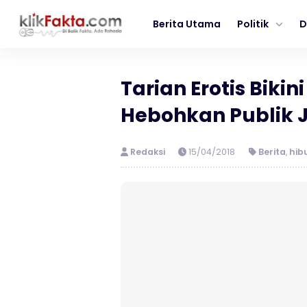
Berita Utama
Politik
D
Tarian Erotis Bikini
Hebohkan Publik 
Redaksi
15/04/2018
Berita
,
hib