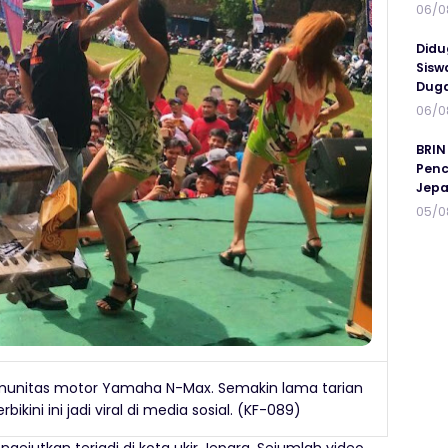
06/0
Didu
Sisw
Duga
06/0
BRIN
Penc
Jepa
05/0
 komunitas motor Yamaha N-Max. Semakin lama tarian
ini ini jadi viral di media sosial. (KF-089)