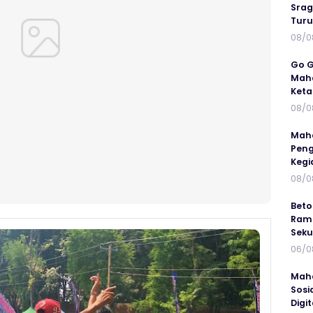
Srag
Turu
08/0
Go G
Maha
Keta
08/0
Maha
Peng
Kegi
08/0
Beto
Ramp
Seku
06/0
Maha
Sosi
Digi