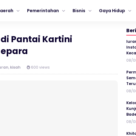
aerah
Pemerintahan
Bisnis
Gaya Hidup
Ber
 di Pantai Kartini
Iura
Inst
Jepara
Keca
08/0
uran
,
kisah
600 views
Perm
Sema
Ter
08/0
Kelo
Kunj
Bad
08/0
Khit