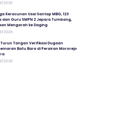
8/2026
ga Keracunan Usai Santap MBG, 123
a dan Guru SMPN 2 Jepara Tumbang,
an Mengarah ke Daging
8/2026
 Turun Tangan Verifikasi Dugaan
emaran Batu Bara di Perairan Mororejo
ra
8/2026