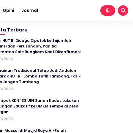
Opini
Journal
ita Terbaru
n HUT RI Diduga Dipatok ke Sejumlah
ansi dan Perusahaan, Panitia
matan Sale Bungkam Saat Dikonfirmasi
8/2026
ainan Tradisional Tetap Jadi Andalan
rak HUT RI, Lomba Tarik Tambang, Tarik
us Jangan Tumbang
8/2026
mpok KKN 133 UIN Sunan Kudus Lakukan
ungan Edukatif ke UMKM Tempe di Desa
egan
8/2026
an Massal di Masjid Raya Al-Falah