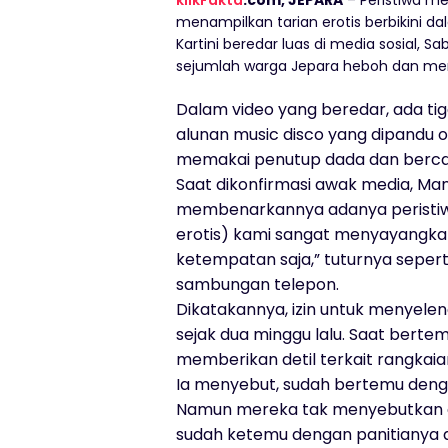
klikFakta
.com, JEPARA
– Peristiwa men
menampilkan tarian erotis berbikini 
Kartini beredar luas di media sosial, 
sejumlah warga Jepara heboh dan me
Dalam video yang beredar, ada tiga
alunan music disco yang dipandu o
memakai penutup dada dan bercawa
Saat dikonfirmasi awak media, Man
membenarkannya adanya peristiwa t
erotis) kami sangat menyayangkan.
ketempatan saja,” tuturnya sepert
sambungan telepon.
Dikatakannya, izin untuk menyele
sejak dua minggu lalu. Saat bertem
memberikan detil terkait rangkaia
Ia menyebut, sudah bertemu denga
Namun mereka tak menyebutkan det
sudah ketemu dengan panitianya 