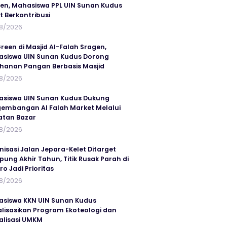
en, Mahasiswa PPL UIN Sunan Kudus
t Berkontribusi
8/2026
reen di Masjid Al-Falah Sragen,
siswa UIN Sunan Kudus Dorong
hanan Pangan Berbasis Masjid
8/2026
siswa UIN Sunan Kudus Dukung
embangan Al Falah Market Melalui
atan Bazar
8/2026
nisasi Jalan Jepara-Kelet Ditarget
ung Akhir Tahun, Titik Rusak Parah di
ro Jadi Prioritas
8/2026
siswa KKN UIN Sunan Kudus
alisasikan Program Ekoteologi dan
talisasi UMKM