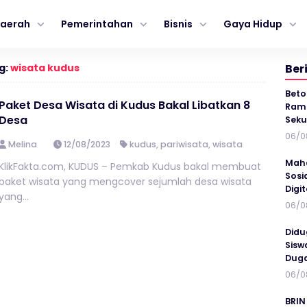
aerah
Pemerintahan
Bisnis
Gaya Hidup
g:
wisata kudus
Ber
Beto
Paket Desa Wisata di Kudus Bakal Libatkan 8
Ramp
Desa
Seku
06/0
Melina
12/08/2023
kudus
,
pariwisata
,
wisata
Maha
KlikFakta.com, KUDUS – Pemkab Kudus bakal membuat
Sosi
paket wisata yang mengcover sejumlah desa wisata
Digi
yang...
06/0
Didu
Sisw
Duga
06/0
BRIN