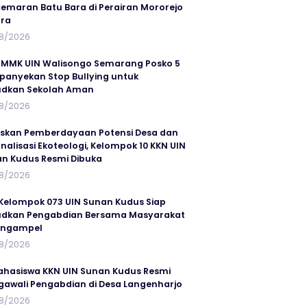
emaran Batu Bara di Perairan Mororejo
ra
8/2026
MMK UIN Walisongo Semarang Posko 5
anyekan Stop Bullying untuk
udkan Sekolah Aman
8/2026
skan Pemberdayaan Potensi Desa dan
rnalisasi Ekoteologi, Kelompok 10 KKN UIN
n Kudus Resmi Dibuka
8/2026
Kelompok 073 UIN Sunan Kudus Siap
dkan Pengabdian Bersama Masyarakat
angampel
8/2026
ahasiswa KKN UIN Sunan Kudus Resmi
awali Pengabdian di Desa Langenharjo
8/2026