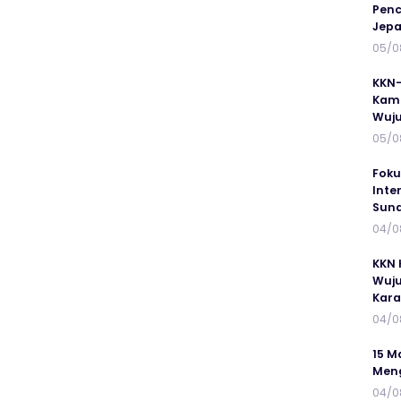
Penc
Jepa
05/0
KKN-
Kamp
Wuj
05/0
Foku
Inte
Suna
04/0
KKN 
Wuju
Kar
04/0
15 M
Meng
04/0