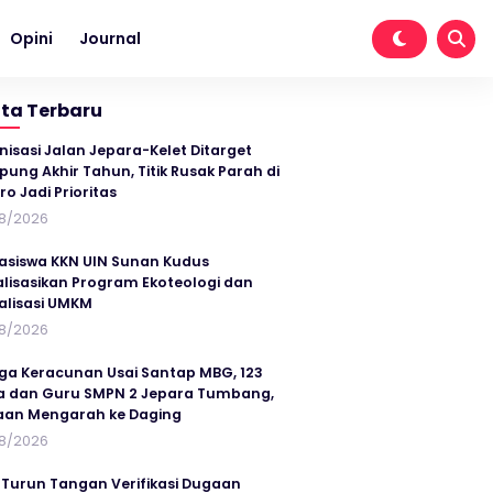
Opini
Journal
ita Terbaru
nisasi Jalan Jepara-Kelet Ditarget
ung Akhir Tahun, Titik Rusak Parah di
ro Jadi Prioritas
8/2026
siswa KKN UIN Sunan Kudus
alisasikan Program Ekoteologi dan
talisasi UMKM
8/2026
ga Keracunan Usai Santap MBG, 123
a dan Guru SMPN 2 Jepara Tumbang,
an Mengarah ke Daging
8/2026
 Turun Tangan Verifikasi Dugaan