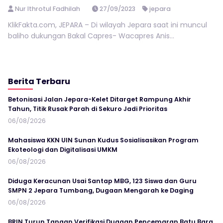
Nur Ithrotul Fadhilah
27/09/2023
jepara
KlikFakta.com, JEPARA – Di wilayah Jepara saat ini muncul
baliho dukungan Bakal Capres- Wacapres Anis...
Berita Terbaru
Betonisasi Jalan Jepara-Kelet Ditarget Rampung Akhir
Tahun, Titik Rusak Parah di Sekuro Jadi Prioritas
06/08/2026
Mahasiswa KKN UIN Sunan Kudus Sosialisasikan Program
Ekoteologi dan Digitalisasi UMKM
06/08/2026
Diduga Keracunan Usai Santap MBG, 123 Siswa dan Guru
SMPN 2 Jepara Tumbang, Dugaan Mengarah ke Daging
06/08/2026
BRIN Turun Tangan Verifikasi Dugaan Pencemaran Batu Bara