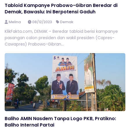
Tabloid Kampanye Prabowo-Gibran Beredar di
Demak, Bawaslu: Ini Berpotensi Gaduh
Melina
08/12/2023
Demak
KlikFakta.com, DEMAK – Beredar tabloid berisi kampanye
pasangan calon presiden dan wakil presiden (Capres-
Cawapres) Prabowo-Gibran...
Baliho AMIN Nasdem Tanpa Logo PKB, Pratikno:
Baliho Internal Partai