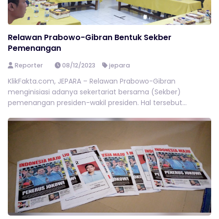
Relawan Prabowo-Gibran Bentuk Sekber
Pemenangan
Reporter
08/12/2023
jepara
KlikFakta.com, JEPARA – Relawan Prabowo-Gibran
menginisiasi adanya sekertariat bersama (Sekber)
pemenangan presiden-wakil presiden. Hal tersebut...