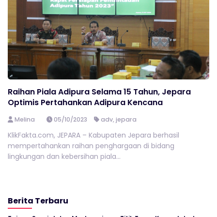
Raihan Piala Adipura Selama 15 Tahun, Jepara
Optimis Pertahankan Adipura Kencana
Melina
05/10/2023
adv
,
jepara
KlikFakta.com, JEPARA – Kabupaten Jepara berhasil
mempertahankan raihan penghargaan di bidang
lingkungan dan kebersihan piala...
Berita Terbaru