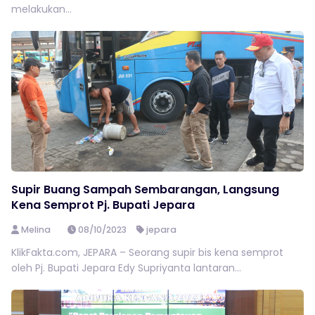
melakukan...
Supir Buang Sampah Sembarangan, Langsung
Kena Semprot Pj. Bupati Jepara
Melina
08/10/2023
jepara
KlikFakta.com, JEPARA – Seorang supir bis kena semprot
oleh Pj. Bupati Jepara Edy Supriyanta lantaran...