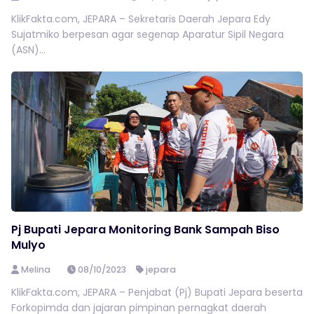
KlikFakta.com, JEPARA – Sekretaris Daerah Jepara Edy
Sujatmiko berpesan agar segenap Aparatur Sipil Negara
(ASN)...
Pj Bupati Jepara Monitoring Bank Sampah Biso
Mulyo
Melina
08/10/2023
jepara
KlikFakta.com, JEPARA – Penjabat (Pj) Bupati Jepara beserta
Forkopimda dan jajaran pimpinan pernagkat daerah