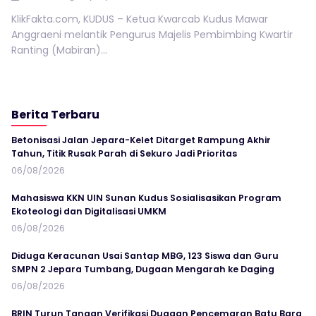
KlikFakta.com, KUDUS – Ketua Kwarcab Kudus Mawar
Anggraeni melantik Pengurus Majelis Pembimbing Kwartir
Ranting (Mabiran)...
Berita Terbaru
Betonisasi Jalan Jepara-Kelet Ditarget Rampung Akhir
Tahun, Titik Rusak Parah di Sekuro Jadi Prioritas
06/08/2026
Mahasiswa KKN UIN Sunan Kudus Sosialisasikan Program
Ekoteologi dan Digitalisasi UMKM
06/08/2026
Diduga Keracunan Usai Santap MBG, 123 Siswa dan Guru
SMPN 2 Jepara Tumbang, Dugaan Mengarah ke Daging
06/08/2026
BRIN Turun Tangan Verifikasi Dugaan Pencemaran Batu Bara