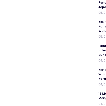
Penc
Jepa
05/0
KKN-
Kamp
Wuj
05/0
Foku
Inte
Suna
04/0
KKN 
Wuju
Kar
04/0
15 M
Meng
04/0