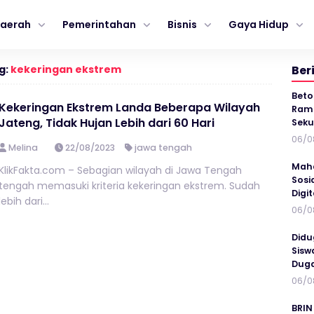
aerah
Pemerintahan
Bisnis
Gaya Hidup
g:
kekeringan ekstrem
Ber
Beto
Kekeringan Ekstrem Landa Beberapa Wilayah
Ramp
Jateng, Tidak Hujan Lebih dari 60 Hari
Seku
06/0
Melina
22/08/2023
jawa tengah
Maha
KlikFakta.com – Sebagian wilayah di Jawa Tengah
Sosi
tengah memasuki kriteria kekeringan ekstrem. Sudah
Digi
lebih dari...
06/0
Didu
Sisw
Duga
06/0
BRIN