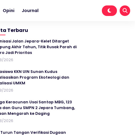
Opini
Journal
ita Terbaru
nisasi Jalan Jepara-Kelet Ditarget
ung Akhir Tahun, Titik Rusak Parah di
ro Jadi Prioritas
8/2026
siswa KKN UIN Sunan Kudus
alisasikan Program Ekoteologi dan
talisasi UMKM
8/2026
ga Keracunan Usai Santap MBG, 123
a dan Guru SMPN 2 Jepara Tumbang,
an Mengarah ke Daging
8/2026
 Turun Tangan Verifikasi Dugaan