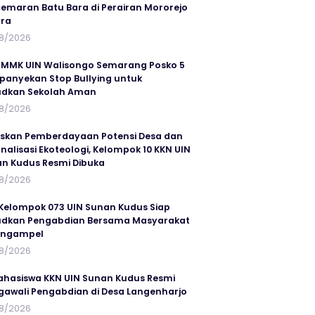
emaran Batu Bara di Perairan Mororejo
ra
8/2026
MMK UIN Walisongo Semarang Posko 5
anyekan Stop Bullying untuk
udkan Sekolah Aman
8/2026
skan Pemberdayaan Potensi Desa dan
rnalisasi Ekoteologi, Kelompok 10 KKN UIN
n Kudus Resmi Dibuka
8/2026
Kelompok 073 UIN Sunan Kudus Siap
dkan Pengabdian Bersama Masyarakat
angampel
8/2026
ahasiswa KKN UIN Sunan Kudus Resmi
awali Pengabdian di Desa Langenharjo
8/2026