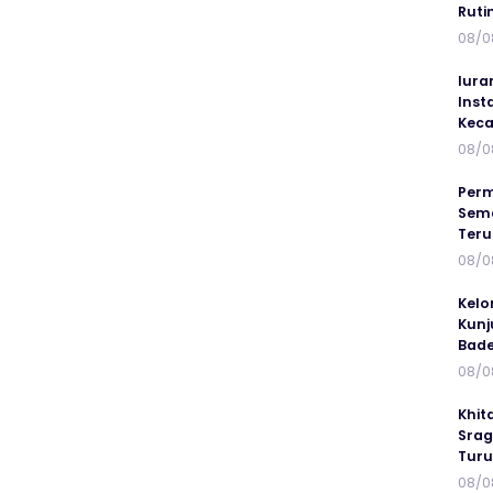
Ruti
08/0
Iura
Inst
Keca
08/0
Perm
Sema
Ter
08/0
Kelo
Kunj
Bad
08/0
Khit
Srag
Turu
08/0