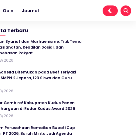
Opini
Journal
ita Terbaru
an Syariat dan Marhaenisme: Titik Temu
slahatan, Keadilan Sosial, dan
bebasan Rakyat
8/2026
onella Ditemukan pada Beef Teriyaki
SMPN 2 Jepara, 123 Siswa dan Guru
t
8/2026
r Gembira! Kabupaten Kudus Panen
hargaan di Radar Kudus Award 2026
8/2026
im Perusahaan Ramaikan Bupati Cup
r PT 2026, Buruh Minta Jadi Agenda