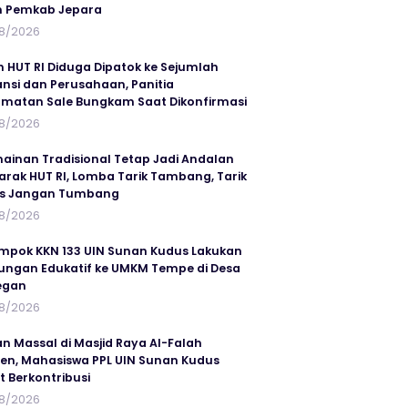
n Pemkab Jepara
8/2026
n HUT RI Diduga Dipatok ke Sejumlah
ansi dan Perusahaan, Panitia
matan Sale Bungkam Saat Dikonfirmasi
8/2026
ainan Tradisional Tetap Jadi Andalan
rak HUT RI, Lomba Tarik Tambang, Tarik
us Jangan Tumbang
8/2026
mpok KKN 133 UIN Sunan Kudus Lakukan
ungan Edukatif ke UMKM Tempe di Desa
egan
8/2026
an Massal di Masjid Raya Al-Falah
en, Mahasiswa PPL UIN Sunan Kudus
t Berkontribusi
8/2026