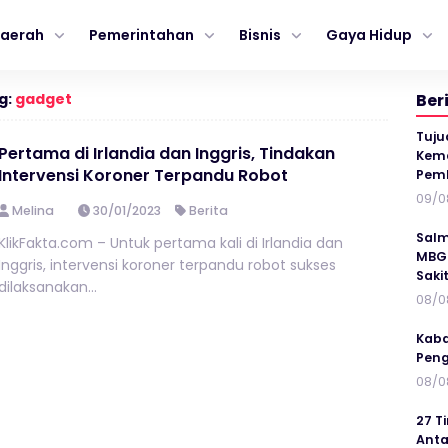
aerah
Pemerintahan
Bisnis
Gaya Hidup
g:
gadget
Ber
Tuju
Pertama di Irlandia dan Inggris, Tindakan
Kema
Intervensi Koroner Terpandu Robot
Pem
09/0
Melina
30/01/2023
Berita
Salm
KlikFakta.com – Untuk pertama kali di Irlandia dan
MBG 
Inggris, intervensi koroner terpandu robot sukses
Saki
dilaksanakan...
08/0
Kaba
Peng
08/0
27 T
Anta