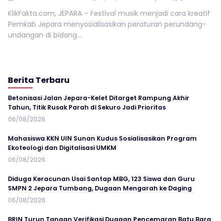
KlikFakta.com, JEPARA – Festival musik menjadi cara kreatif
Pemkab Jepara menyosialisasikan peraturan perundang-
undangan di bidang...
Berita Terbaru
Betonisasi Jalan Jepara-Kelet Ditarget Rampung Akhir
Tahun, Titik Rusak Parah di Sekuro Jadi Prioritas
06/08/2026
Mahasiswa KKN UIN Sunan Kudus Sosialisasikan Program
Ekoteologi dan Digitalisasi UMKM
06/08/2026
Diduga Keracunan Usai Santap MBG, 123 Siswa dan Guru
SMPN 2 Jepara Tumbang, Dugaan Mengarah ke Daging
06/08/2026
BRIN Turun Tangan Verifikasi Dugaan Pencemaran Batu Bara