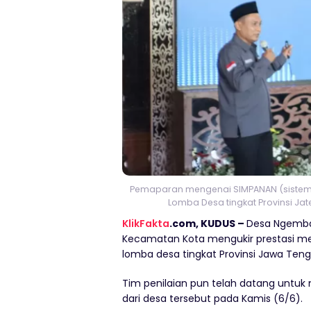
Pemaparan mengenai SIMPANAN (sistem 
Lomba Desa tingkat Provinsi Ja
KlikFakta
.com, KUDUS –
Desa Ngembal
Kecamatan Kota mengukir prestasi m
lomba desa tingkat Provinsi Jawa Teng
Tim penilaian pun telah datang untuk
dari desa tersebut pada Kamis (6/6).