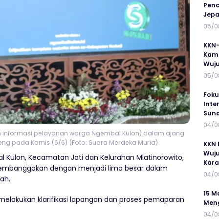
Penc
Jepa
05/0
KKN-
Kamp
Wuj
05/0
Foku
Inte
Suna
04/0
informasi pelayanan warga Ngembal Kulon) dalam ajang
teng pada Kamis (6/6) (Foto: Suara Merdeka Muria)
KKN 
Wuju
 Kulon, Kecamatan Jati dan Kelurahan Mlatinorowito,
Kar
embanggakan dengan menjadi lima besar dalam
04/0
ah.
15 M
 melakukan klarifikasi lapangan dan proses pemaparan
Meng
04/0