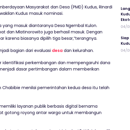
emberdayaan Masyarakat dan Desa (PMD) Kudus, Rinardi
Lang
wakilan Kudus masuk nominasi.
Kudu
Ekot
esa yang masuk diantaranya Desa Ngembal Kulon.
04/0
pat dan Mlatinorowito juga berhasil masuk. Dengan
karena biasanya dipilih tiga besar,”terangnya.
Siap
Kudu
jadi bagian dari evaluasi
desa
dan kelurahan.
04/0
asar identifikasi perkembangan dan mempengaruhi dana
itu menjadi dasar pertimbangan dalam memberikan
n Chabibie menilai pemerintahan kedua desa itu telah
.
memiliki layanan publik berbasis digital bernama
at gotong royong antar warga untuk membangun