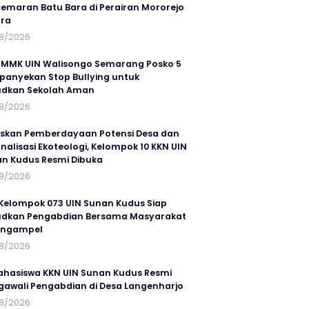
emaran Batu Bara di Perairan Mororejo
ra
8/2026
MMK UIN Walisongo Semarang Posko 5
anyekan Stop Bullying untuk
udkan Sekolah Aman
8/2026
skan Pemberdayaan Potensi Desa dan
rnalisasi Ekoteologi, Kelompok 10 KKN UIN
n Kudus Resmi Dibuka
8/2026
Kelompok 073 UIN Sunan Kudus Siap
dkan Pengabdian Bersama Masyarakat
angampel
8/2026
ahasiswa KKN UIN Sunan Kudus Resmi
awali Pengabdian di Desa Langenharjo
8/2026