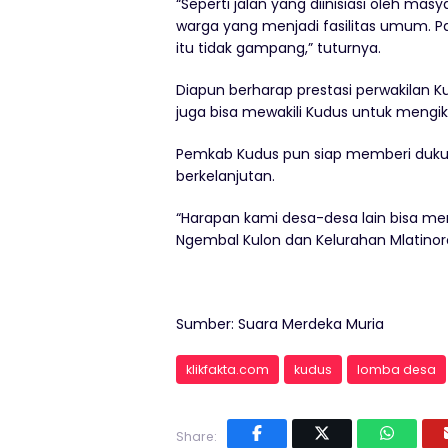
“Seperti jalan yang diinisiasi oleh masy
warga yang menjadi fasilitas umum. P
itu tidak gampang,” tuturnya.
Diapun berharap prestasi perwakilan Kud
juga bisa mewakili Kudus untuk mengiku
Pemkab Kudus pun siap memberi duku
berkelanjutan.
“Harapan kami desa-desa lain bisa me
Ngembal Kulon dan Kelurahan Mlatinor
Sumber: Suara Merdeka Muria
klikfakta.com
kudus
lomba desa
Share: