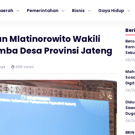
aerah
Pemerintahan
Bisnis
Gaya Hidup
Ber
 Mlatinorowito Wakili
Beto
Ramp
mba Desa Provinsi Jateng
Seku
06/0
dus
498 views
Maha
Sosi
Digi
06/0
Didu
Sisw
Duga
06/0
BRIN