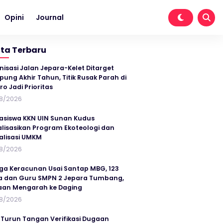
Opini
Journal
ita Terbaru
nisasi Jalan Jepara-Kelet Ditarget
ung Akhir Tahun, Titik Rusak Parah di
ro Jadi Prioritas
8/2026
siswa KKN UIN Sunan Kudus
alisasikan Program Ekoteologi dan
talisasi UMKM
8/2026
ga Keracunan Usai Santap MBG, 123
a dan Guru SMPN 2 Jepara Tumbang,
an Mengarah ke Daging
8/2026
 Turun Tangan Verifikasi Dugaan