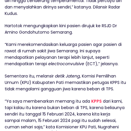
diri hingga cenderung temperamental. Tidak percaya diri
dan menyalahkan dirinya sendiri,” katanya. Dilansir Radar
Kudus.
Hartotok mengungkapkan kini pasien dirujuk ke RSJD Dr
Amino Gondohutomo Semarang.
“Kami merekomendasikan keluarga pasien agar pasien di
rawat di rumah sakit jiwa Semarang. Ini supaya
mendapatkan pelayanan terapi lebih lanjut, seperti
mendapatkan terapi
electroconvulsive
(ECT),” jelasnya.
Sementara itu, melansir
detik Jateng
, Komisi Pemilihan
Umum (KPU) Kabupaten Pati memastikan petugas KPPS itu
tidak mengalami gangguan jiwa karena beban di TPS.
“Ya saya membenarkan memang itu ada
KPPS
dari kami,
tapi kalau itu karena bukan beban di TPS, karena beliaunya
sendiri itu tanggal 15 Februari 2024, karena kita kerja
sampai malam, 15 Februari 2024 pagi itu sudah selesai,
cuman sehari saja,” kata Komisioner KPU Pati, Nugraheni