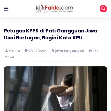
Petugas KPPS di Pati Gangguan Jiwa
Usai Bertugas, Begini Kata KPU
Melina
07/03/2024
jawa tengah
,
pati
468
views