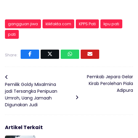
gangguan jiwa
klikfakta.com
KPPS Pati
kpu pati
pati
Share:
Pemkab Jepara Gelar
Kirab Perolehan Piala
Pemilik Goldy Mixalmina
Adipura
jadi Tersangka Penipuan
Umroh, Uang Jamaah
Digunakan Judi
Artikel Terkait