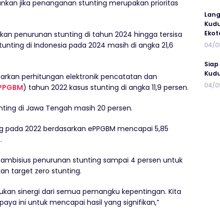
an jika penanganan stunting merupakan prioritas
Lang
Kudu
Ekot
kan penurunan stunting di tahun 2024 hingga tersisa
tunting di Indonesia pada 2024 masih di angka 21,6
04/0
Siap
Kudu
sarkan perhitungan elektronik pencatatan dan
04/0
PPGBM
) tahun 2022 kasus stunting di angka 11,9 persen.
nting di Jawa Tengah masih 20 persen.
ng pada 2022 berdasarkan ePPGBM mencapai 5,85
.
ambisius penurunan stunting sampai 4 persen untuk
n target zero stunting.
kan sinergi dari semua pemangku kepentingan. Kita
ya ini untuk mencapai hasil yang signifikan,”