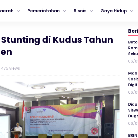
aerah
Pemerintahan
Bisnis
Gaya Hidup
Ber
Stunting di Kudus Tahun
Beto
Ramp
sen
Seku
06/0
475 views
Maha
Sosi
Digi
06/0
Didu
Sisw
Duga
06/0
BRIN