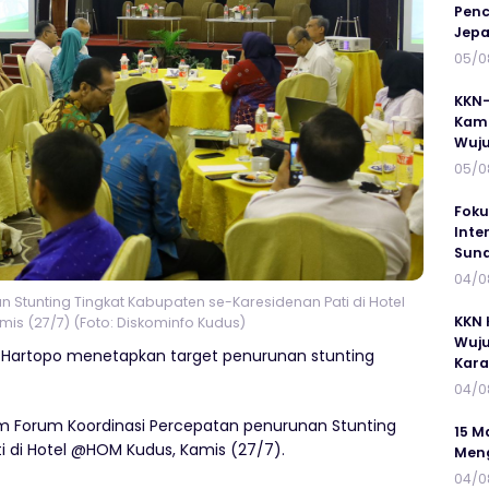
Penc
Jepa
05/0
KKN-
Kamp
Wuj
05/0
Foku
Inte
Suna
04/0
 Stunting Tingkat Kabupaten se-Karesidenan Pati di Hotel
KKN 
is (27/7) (Foto: Diskominfo Kudus)
Wuju
 Hartopo menetapkan target penurunan stunting
Kar
04/0
am Forum Koordinasi Percepatan penurunan Stunting
15 M
i di Hotel @HOM Kudus, Kamis (27/7).
Meng
04/0