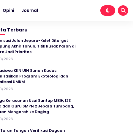
Opini
Journal
ita Terbaru
nisasi Jalan Jepara-Kelet Ditarget
ung Akhir Tahun, Titik Rusak Parah di
ro Jadi Prioritas
8/2026
siswa KKN UIN Sunan Kudus
alisasikan Program Ekoteologi dan
talisasi UMKM
8/2026
ga Keracunan Usai Santap MBG, 123
a dan Guru SMPN 2 Jepara Tumbang,
an Mengarah ke Daging
8/2026
 Turun Tangan Verifikasi Dugaan