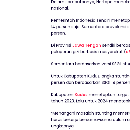
Dalam sambutannya, Hartopo menekank
nasional.
Pemerintah Indonesia sendiri menetap
14 persen saja. Sementara prevalensi s
persen.
Di Provinsi
Jawa Tengah
sendiri berda
pelaporan gizi berbasis masyarakat (
e
Sementara berdasarkan versi SSGI, stu
Untuk Kabupaten Kudus, angka stunti
persen dan berdasarkan SSGI 19 persen
Kabupaten
Kudus
menetapkan target 
tahun 2023. Lalu untuk 2024 menetapka
“Menangani masalah stunting memerlu
harus bekerja bersama-sama dalam upa
ungkapnya.