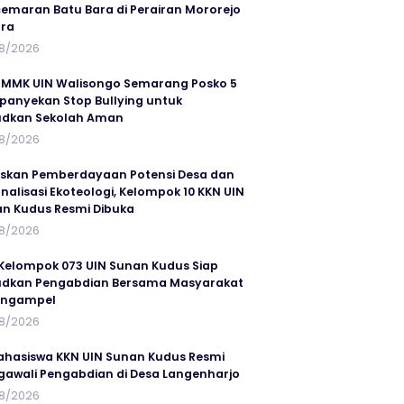
emaran Batu Bara di Perairan Mororejo
ra
8/2026
MMK UIN Walisongo Semarang Posko 5
anyekan Stop Bullying untuk
udkan Sekolah Aman
8/2026
skan Pemberdayaan Potensi Desa dan
rnalisasi Ekoteologi, Kelompok 10 KKN UIN
n Kudus Resmi Dibuka
8/2026
Kelompok 073 UIN Sunan Kudus Siap
dkan Pengabdian Bersama Masyarakat
angampel
8/2026
ahasiswa KKN UIN Sunan Kudus Resmi
awali Pengabdian di Desa Langenharjo
8/2026