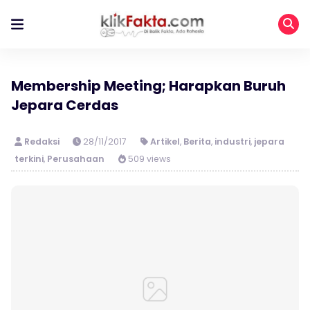
Membership Meeting; Harapkan Buruh
Jepara Cerdas
Redaksi
28/11/2017
Artikel
,
Berita
,
industri
,
jepara
terkini
,
Perusahaan
509 views